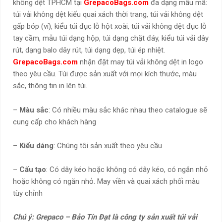
không dệt TPHCM tại
GrepacoBags.com
đa dạng mẫu mã:
túi vải không dệt kiểu quai xách thời trang, túi vải không dệt
gấp bóp (ví), kiểu túi đục lỗ hột xoài, túi vải không dệt đục lỗ
tay cầm, mẫu túi dạng hộp, túi dạng chặt đáy, kiểu túi vải dây
rút, dạng balo dây rút, túi dạng dẹp, túi ép nhiệt.
GrepacoBags.com
nhận đặt may túi vải không dệt in logo
theo yêu cầu. Túi được sản xuất với mọi kích thước, màu
sắc, thông tin in lên túi.
–
Màu sắc
: Có nhiều màu sắc khác nhau theo catalogue sẽ
cung cấp cho khách hàng
–
Kiểu dáng
: Chúng tôi sản xuất theo yêu cầu
–
Cấu tạo
: Có dây kéo hoặc không có dây kéo, có ngăn nhỏ
hoặc không có ngăn nhỏ. May viền và quai xách phối màu
tùy chỉnh
Chú ý: Grepaco – Bảo Tín Đạt là công ty sản xuất túi vải