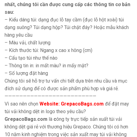
nhất, chúng tôi cần được cung cấp các thông tin cơ bản
sau:
– Kiểu dáng túi: dạng đục lỗ tay cầm (đục lỗ hột xoài) túi
dạng suông? Túi dạng hộp? Túi chặt đáy? Hoặc mẫu khách
hàng yêu cầu
– Màu vải, chất lượng
– Kích thước túi: Ngang x cao x hông (cm)
– Cấu tạo túi như thế nào
– Thông tin in: in mất màu? in mấy mặt?
– Số lượng đặt hàng
Chúng tôi sẽ hỗ trợ tư vấn chi tiết dựa trên nhu cầu và mục
đích sử dụng để có được sản phẩm phù hợp và giá rẻ.
—————————————————————————
Vì sao nên chọn
Website: GrepacoBags.com
để đặt may
túi vải không dệt in logo theo yêu cầu?
GrepacoBags.com
là
c
ông ty trực tiếp sản xuất túi vải
không dệt giá rẻ với thương hiệu Grepaco. Chúng tôi có hơn
10 năm kinh nghiệm trong việc sản xuất may túi vải không