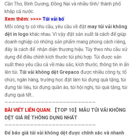
Cần Thơ, Bình Dương, Đồng Nai và nhiều tỉnh/ thành phố
khắp cả nước.
Xem thêm: >>>>
Túi vải bố
Mỗi công ty có nhu cầu, yêu cầu về đặt
may túi vải không
dệt in logo
khác nhau. Vì vậy đặt sản xuất là cách để giúp
doanh nghiệp có những sản phẩm mang phong cách riêng,
đây là cách để nhận diện thương hiệu. Tùy theo nhu cầu sử
dụng để điều chỉnh kích thước túi phù hợp. Túi được sản
xuất theo yêu cầu cả về màu sắc, kích thước, thông tin in ấn
lên túi.
Túi vải không dệt Grepaco
được nhiều công ty, tổ
chức, ngân hàng, trường học đặt làm túi đựng quà tặng, túi
đựng tài liệu, túi đựng quần áo, túi hội nghị, túi quà tặng, túi
đựng quà tết…
—————————————————————————
BÀI VIẾT LIÊN QUAN:
【TOP 10】MẪU TÚI VẢI KHÔNG
DỆT GIÁ RẺ THÔNG DỤNG NHẤT
—————————————————————————
Để báo giá túi vải không dệt được chính xác và nhanh