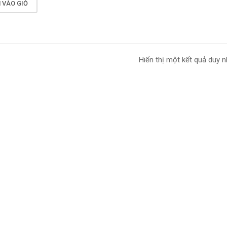
 VÀO GIỎ
Hiển thị một kết quả duy n