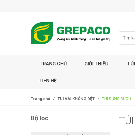
S
S
k
k
i
i
p
p
t
t
S
o
o
e
a
n
c
r
a
o
c
v
n
TRANG CHỦ
GIỚI THIỆU
TÚI
h
i
t
f
g
e
o
LIÊN HỆ
r
a
n
:
t
t
i
Trang chủ
/
TÚI VẢI KHÔNG DỆT
/
TÚI ĐỰNG RƯỢU
o
n
Bộ lọc
TÚ