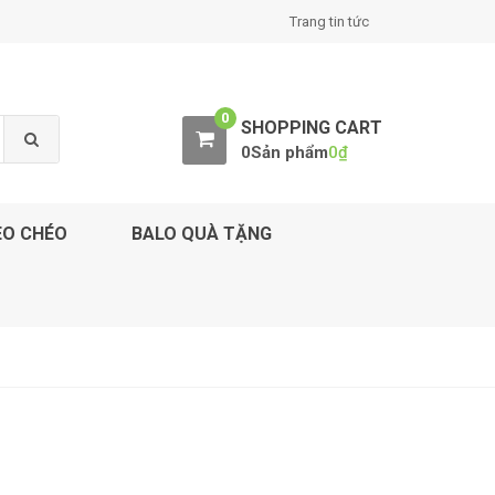
Trang tin tức
0
SHOPPING CART
0Sản phẩm
0
₫
EO CHÉO
BALO QUÀ TẶNG