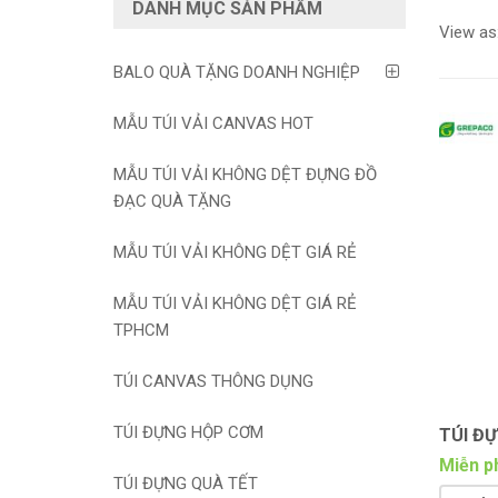
DANH MỤC SẢN PHẨM
View as
BALO QUÀ TẶNG DOANH NGHIỆP
MẪU TÚI VẢI CANVAS HOT
MẪU TÚI VẢI KHÔNG DỆT ĐỰNG ĐỒ
ĐẠC QUÀ TẶNG
MẪU TÚI VẢI KHÔNG DỆT GIÁ RẺ
MẪU TÚI VẢI KHÔNG DỆT GIÁ RẺ
TPHCM
TÚI CANVAS THÔNG DỤNG
TÚI ĐỰNG HỘP CƠM
TÚI Đ
Miễn ph
TÚI ĐỰNG QUÀ TẾT