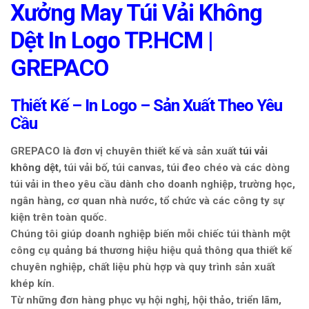
Xưởng May Túi Vải Không
g
l
Dệt In Logo TP.HCM |
e
n
GREPACO
a
v
Thiết Kế – In Logo – Sản Xuất Theo Yêu
i
Cầu
g
a
GREPACO là đơn vị chuyên thiết kế và sản xuất
túi vải
t
không dệt
, túi vải bố, túi canvas, túi đeo chéo và các dòng
i
túi vải in theo yêu cầu dành cho doanh nghiệp, trường học,
o
ngân hàng, cơ quan nhà nước, tổ chức và các công ty sự
n
kiện trên toàn quốc.
Chúng tôi giúp doanh nghiệp biến mỗi chiếc túi thành một
công cụ quảng bá thương hiệu hiệu quả thông qua thiết kế
chuyên nghiệp, chất liệu phù hợp và quy trình sản xuất
khép kín.
Từ những đơn hàng phục vụ hội nghị, hội thảo, triển lãm,