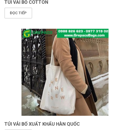
TÚI VẢI BỐ COTTON
ĐỌC TIẾP
TÚI VẢI BỐ XUẤT KHẨU HÀN QUỐC