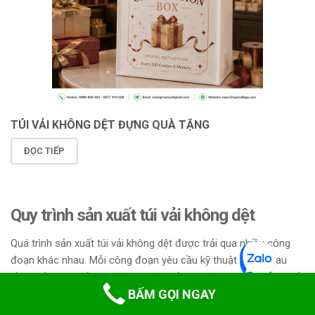
TÚI VẢI KHÔNG DỆT ĐỰNG QUÀ TẶNG
ĐỌC TIẾP
Quy trình sản xuất túi vải không dệt
Quá trình sản xuất túi vải không dệt được trải qua nhiều công
đoạn khác nhau. Mỗi công đoạn yêu cầu kỹ thuật khác nhau
cần phải tuân thủ. Sau đây là một số công đoạn sản xuất túi vải
BẤM GỌI NGAY
không dệt nhiều công ty, xưởng may, cơ sở sản xuất đang áp
dụng.