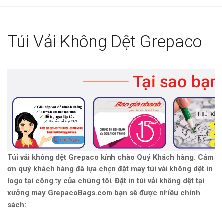
g
l
e
Túi Vải Không Dệt Grepaco
n
a
v
i
g
a
t
i
o
n
Túi vải không dệt Grepaco kính chào Quý Khách hàng. Cảm
ơn quý khách hàng đã lựa chọn đặt may túi vải không dệt in
logo tại công ty của chúng tôi.
Đặt in túi vải không dệt tại
xưởng may GrepacoBags.com bạn sẽ được nhiều chính
sách: