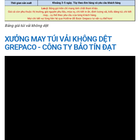
Bảng giá túi vải không dệt
XƯỞNG MAY TÚI VẢI KHÔNG DỆT
GREPACO - CÔNG TY BẢO TÍN ĐẠT