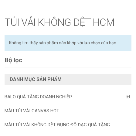
g
l
e
TÚI VẢI KHÔNG DỆT HCM
n
a
v
Không tìm thấy sản phẩm nào khớp với lựa chọn của bạn.
i
g
Bộ lọc
a
t
i
DANH MỤC SẢN PHẨM
o
n
BALO QUÀ TẶNG DOANH NGHIỆP
MẪU TÚI VẢI CANVAS HOT
MẪU TÚI VẢI KHÔNG DỆT ĐỰNG ĐỒ ĐẠC QUÀ TẶNG