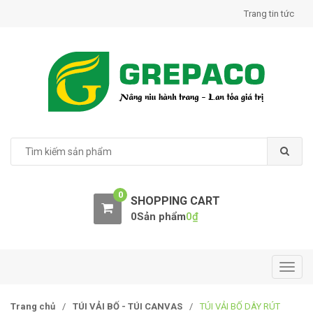
S
S
Trang tin tức
k
k
i
i
p
p
t
t
o
o
n
c
a
o
v
n
S
e
i
t
a
g
e
r
a
n
0
c
SHOPPING CART
t
t
h
0Sản phẩm
0
₫
i
f
o
o
r
n
:
T
o
g
Trang chủ
/
TÚI VẢI BỐ - TÚI CANVAS
/
TÚI VẢI BỐ DÂY RÚT