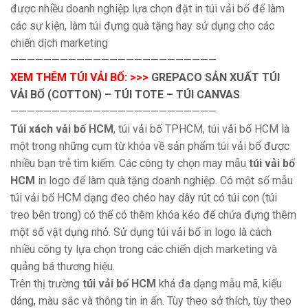
được nhiều doanh nghiệp lựa chọn đặt in túi vải bố để làm
các sự kiện, làm túi đựng quà tặng hay sử dụng cho các
chiến dịch marketing
—————————————————————————
XEM THÊM TÚI VẢI BỐ: >>>
GREPACO SẢN XUẤT TÚI
VẢI BỐ (COTTON) – TÚI TOTE – TÚI CANVAS
—————————————————————————
Túi xách vải bố HCM
, túi vải bố TPHCM, túi vải bố HCM là
một trong những cụm từ khóa về sản phẩm túi vải bố được
nhiều bạn trẻ tìm kiếm. Các công ty chọn may mẫu
túi vải bố
HCM
in logo để làm quà tặng doanh nghiệp. Có một số mẫu
túi vải bố HCM dạng đeo chéo hay dây rút có túi con (túi
treo bên trong) có thể có thêm khóa kéo để chứa đựng thêm
một số vật dụng nhỏ. Sử dụng túi vải bố in logo là cách
nhiều công ty lựa chọn trong các chiến dịch marketing và
quảng bá thương hiệu.
Trên thị trường
túi vải bố HCM
khá đa dạng mẫu mã, kiểu
dáng, màu sắc và thông tin in ấn. Tùy theo sở thích, tùy theo