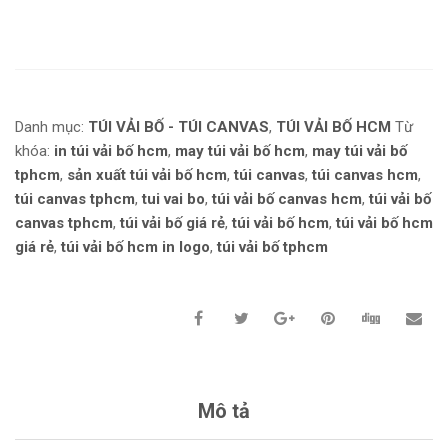
Danh mục:
TÚI VẢI BỐ - TÚI CANVAS
,
TÚI VẢI BỐ HCM
Từ
khóa:
in túi vải bố hcm
,
may túi vải bố hcm
,
may túi vải bố
tphcm
,
sản xuất túi vải bố hcm
,
túi canvas
,
túi canvas hcm
,
túi canvas tphcm
,
tui vai bo
,
túi vải bố canvas hcm
,
túi vải bố
canvas tphcm
,
túi vải bố giá rẻ
,
túi vải bố hcm
,
túi vải bố hcm
giá rẻ
,
túi vải bố hcm in logo
,
túi vải bố tphcm
Mô tả