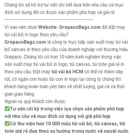
Chúng tôi sẽ hỗ trợ tư vấn chi tiết dựa trên nhu cầu và mục
đích sử dụng để có được sản phẩm phù hợp và giá rẻ.
—————————————————————————
Vì sao nên chọn
Website: GrepacoBags.com
để đặt may
túi vải bố in logo theo yêu cầu?
GrepacoBags.com
là công ty trực tiếp sản xuất may túi vải
bố canvas in theo yêu cầu của doanh nghiệp với thương hiệu
Grepaco. Chúng tôi có hơn 10 năm kinh nghiệm trong việc
sản xuất may túi vải bố in logo, túi canvas, túi tote giá rẻ in
theo yêu cầu. Đặt may
túi vải bố HCM
có thể có thêm dây
rút, có ngăn con hoặc túi con in logo tại công ty chúng tôi
khách hàng hoàn toàn yên tâm về chất lượng, giá cả và thời
gian giao hàng
Ngoài ra, quý khách còn được:
Tư vấn rất kỹ trong việc lựa chọn sản phẩm phù hợp
với nhu cầu và mục đích sử dụng với giá phù hợp
Có thư viện hơn 10 000 mẫu túi vải bố, túi canvas, túi
tote giá rẻ đẹp theo xu hướng trong nước và ngoài nước