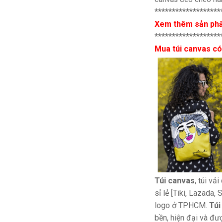
*******************
Xem thêm sản ph
*******************
Mua túi canvas có
Túi canvas
, túi vả
sỉ lẻ [Tiki, Lazada,
logo ở TPHCM.
Túi
bền, hiện đại và đư