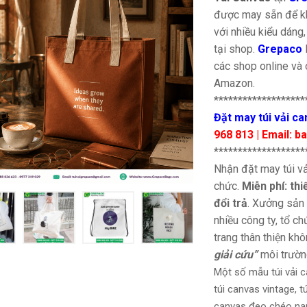
được may sẵn để k
với nhiều kiểu dáng,
tại shop.
Grepaco
các shop online và 
Amazon.
*******************
Đặt may túi vải ca
968 813 | Email: 
*******************
Nhận đặt may túi vả
chức.
Miễn phí: th
đổi trả
. Xưởng sản
nhiều công ty, tổ ch
trang thân thiện kh
giải cứu”
môi trườn
Một số mẫu túi vải c
túi canvas vintage, t
canvas đeo chéo nam