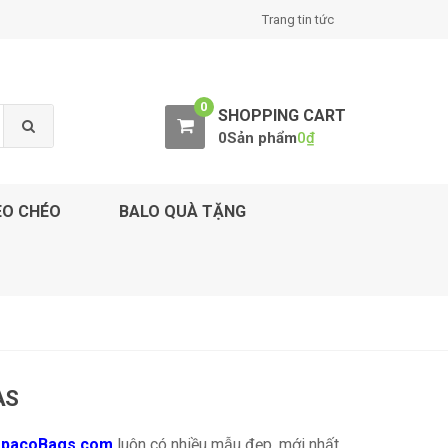
Trang tin tức
0
SHOPPING CART
0Sản phẩm
0
₫
EO CHÉO
BALO QUÀ TẶNG
AS
epacoBags.com
luôn có nhiều mẫu đẹp, mới nhất