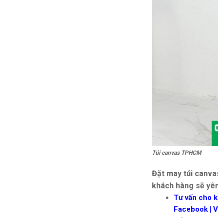
Túi canvas TPHCM
Đặt may túi canva
khách hàng sẽ yên
Tư vấn cho k
Facebook | Vi