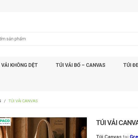
 VẢI KHÔNG DỆT
TÚI VẢI BỐ – CANVAS
TÚI Đ
S
/
TÚI VẢI CANVAS
TÚI VẢI CANV
Túi Canvas
tại
Gr