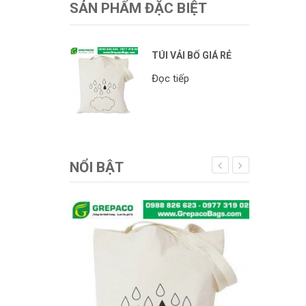
SẢN PHẨM ĐẶC BIỆT
TÚI VẢI BỐ GIÁ RẺ
Đọc tiếp
NỔI BẬT