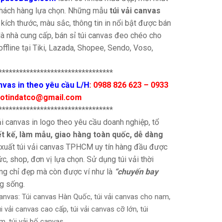
hách hàng lựa chọn. Những mẫu
túi vải canvas
 kích thước, màu sắc, thông tin in nổi bật được bán
là nhà cung cấp, bán sỉ túi canvas đeo chéo cho
offline tại Tiki, Lazada, Shopee, Sendo, Voso,
*********************************
nvas in theo yêu cầu L/H
: 0988 826 623 – 0933
baotindatco@gmail.com
*********************************
i canvas in logo theo yêu cầu doanh nghiệp, tổ
iết kế, làm mẫu, giao hàng toàn quốc, dễ dàng
 xuất túi vải canvas TPHCM uy tín hàng đầu được
ức, shop, đơn vị lựa chọn. Sử dụng túi vải thời
ông chỉ đẹp mà còn được ví như là
“chuyến bay
g sống.
anvas: Túi canvas Hàn Quốc, túi vải canvas cho nam,
úi vải canvas cao cấp, túi vải canvas cỡ lớn, túi
, túi vải bố canvas.