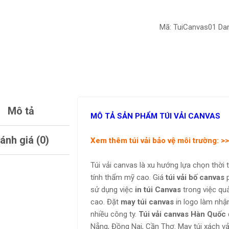
Mã:
TuiCanvas01
Da
Mô tả
MÔ TẢ SẢN PHẨM TÚI VẢI CANVAS
ánh giá (0)
Xem thêm túi vải bảo vệ môi trường: >
Túi vải canvas là xu hướng lựa chọn thời 
tính thẩm mỹ cao. Giá
túi vải bố canvas
p
sử dụng việc
in túi Canvas
trong việc quả
cao. Đặt
may túi canvas
in logo làm nhậ
nhiều công ty.
Túi vải canvas Hàn Quốc
Nẵng, Đồng Nai, Cần Thơ. May túi xách vả