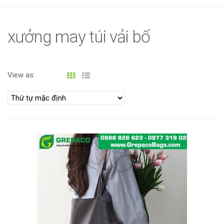
g
l
e
xưởng may túi vải bố
n
a
v
View as:
i
g
a
t
i
o
n