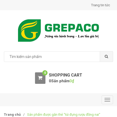
S
S
Trang tin tức
k
k
i
i
p
p
t
t
o
o
n
c
a
o
v
n
S
e
i
t
a
g
e
r
a
n
0
c
SHOPPING CART
t
t
h
0Sản phẩm
0
₫
i
f
o
o
r
n
:
T
o
g
Trang chủ
/
Sản phẩm được gắn thẻ “túi đựng rượu đồng nai”