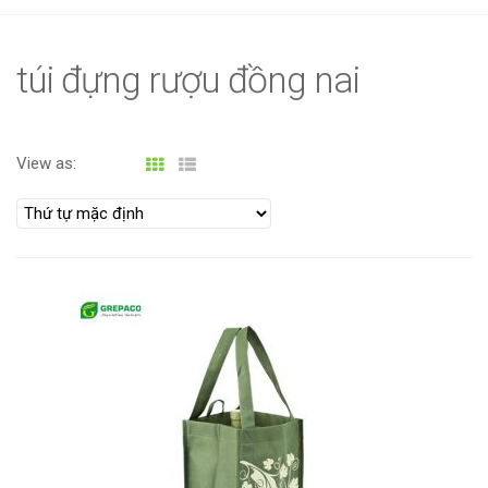
g
l
e
túi đựng rượu đồng nai
n
a
v
View as:
i
g
a
t
i
o
n