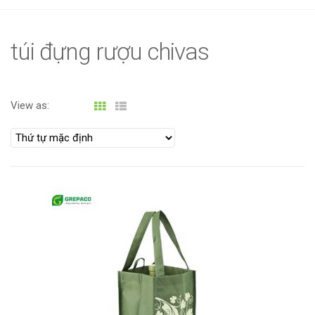
g
l
e
túi đựng rượu chivas
n
a
v
View as:
i
g
a
t
i
o
n