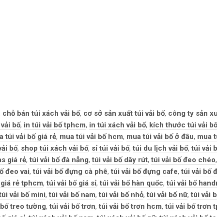
,
chỗ bán túi xách vải bố
,
cơ sở sản xuất túi vải bố
,
công ty sản xu
 vải bố
,
in túi vải bố tphcm
,
in túi xách vải bố
,
kích thước túi vải b
 túi vải bố giá rẻ
,
mua túi vải bố hcm
,
mua túi vải bố ở đâu
,
mua tú
vải bố
,
shop túi xách vải bố
,
sỉ túi vải bố
,
túi du lịch vải bố
,
túi vải 
as giá rẻ
,
túi vải bố đà nẵng
,
túi vải bố dây rút
,
túi vải bố đeo chéo
bố đeo vai
,
túi vải bố đựng cà phê
,
túi vải bố đựng cafe
,
túi vải bố
ố giá rẻ tphcm
,
túi vải bố giá sỉ
,
túi vải bố hàn quốc
,
túi vải bố han
túi vải bố mini
,
túi vải bố nam
,
túi vải bố nhỏ
,
túi vải bố nữ
,
túi vải 
i bố treo tường
,
túi vải bố trơn
,
túi vải bố trơn hcm
,
túi vải bố trơn