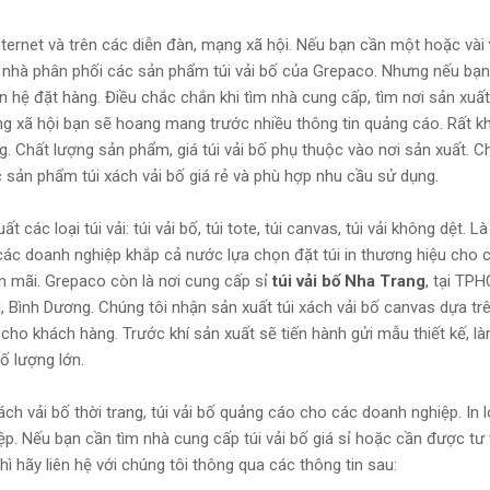
internet và trên các diễn đàn, mạng xã hội. Nếu bạn cần một hoặc vài
là nhà phân phối các sản phẩm túi vải bố của Grepaco. Nhưng nếu bạ
liên hệ đặt hàng. Điều chắc chắn khi tìm nhà cung cấp, tìm nơi sản xuấ
ng xã hội bạn sẽ hoang mang trước nhiều thông tin quảng cáo. Rất k
g. Chất lượng sản phẩm, giá túi vải bố phụ thuộc vào nơi sản xuất. C
 sản phẩm túi xách vải bố giá rẻ và phù hợp nhu cầu sử dụng.
ác loại túi vải: túi vải bố, túi tote, túi canvas, túi vải không dệt. Là
c các doanh nghiệp khắp cả nước lựa chọn đặt túi in thương hiệu cho 
n mãi. Grepaco còn là nơi cung cấp sỉ
túi vải bố Nha Trang
, tại TP
, Bình Dương. Chúng tôi nhận sản xuất túi xách vải bố canvas dựa t
cho khách hàng. Trước khí sản xuất sẽ tiến hành gửi mẫu thiết kế, 
ố lượng lớn.
ách vải bố thời trang, túi vải bố quảng cáo cho các doanh nghiệp. In 
ệp. Nếu bạn cần tìm nhà cung cấp túi vải bố giá sỉ hoặc cần được tư 
ì hãy liên hệ với chúng tôi thông qua các thông tin sau: