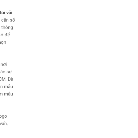
túi vải
n cần số
t thông
hó để
họn
 nơi
các sự
HCM, Đà
rên mẫu
làm mẫu
logo
vấn,