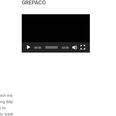
GREPACO
Trình
chơi
Video
00:00
03:00
thích mà
ông điệp
m từ
ức tranh