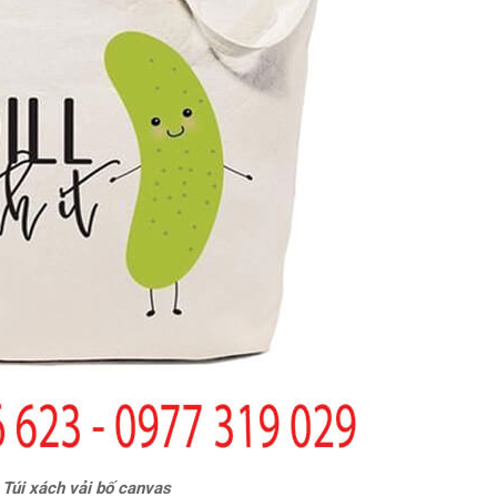
Túi xách vải bố canvas