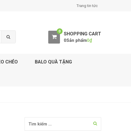
Trang tin tức
0
SHOPPING CART
0Sản phẩm
0
₫
EO CHÉO
BALO QUÀ TẶNG
Tìm kiếm cho: