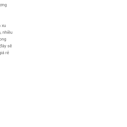
ương
à xu
, nhiều
rong
 đây sẽ
iá rẻ