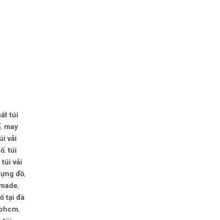
ất túi
ố
,
may
i vải
bố
,
túi
,
túi vải
 đựng đồ
,
dmade
,
bố tại đà
 tphcm
,