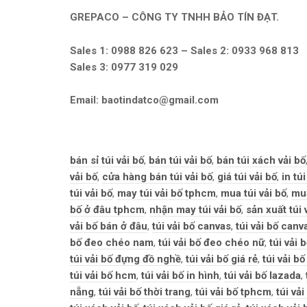
GREPACO – CÔNG TY TNHH BẢO TÍN ĐẠT.
Sales 1: 0988 826 623 – Sales 2: 0933 968 813
Sales 3: 0977 319 029
Email: baotindatco@gmail.com
Tags:
bán sỉ túi vải bố
,
bán túi vải bố
,
bán túi xách vải bố
vải bố
,
cửa hàng bán túi vải bố
,
giá túi vải bố
,
in túi
túi vải bố
,
may túi vải bố tphcm
,
mua túi vải bố
,
mua
bố ở đâu tphcm
,
nhận may túi vải bố
,
sản xuất túi 
vải bố bán ở đâu
,
túi vải bố canvas
,
túi vải bố canv
bố đeo chéo nam
,
túi vải bố đeo chéo nữ
,
túi vải 
túi vải bố đựng đồ nghề
,
túi vải bố giá rẻ
,
túi vải b
túi vải bố hcm
,
túi vải bố in hình
,
túi vải bố lazada
,
nẵng
,
túi vải bố thời trang
,
túi vải bố tphcm
,
túi vả