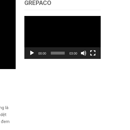
GREPACO
Trình
chơi
Video
00:00
03:00
ng là
 dệt
, đem