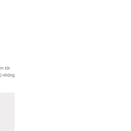
em tới
đủ những