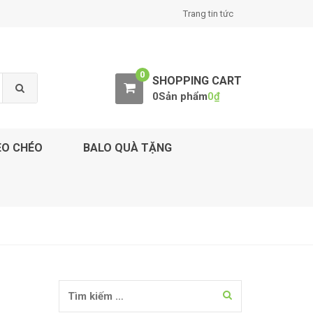
Trang tin tức
0
SHOPPING CART
0Sản phẩm
0
₫
EO CHÉO
BALO QUÀ TẶNG
Tìm kiếm cho: