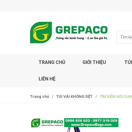
S
S
k
k
i
i
p
p
t
t
S
o
o
e
a
n
c
r
a
o
c
v
n
TRANG CHỦ
GIỚI THIỆU
TÚI
h
i
t
f
g
e
o
LIÊN HỆ
r
a
n
:
t
t
i
Trang chủ
/
TÚI VẢI KHÔNG DỆT
/
TÌM KIẾM NƠI CUN
o
n