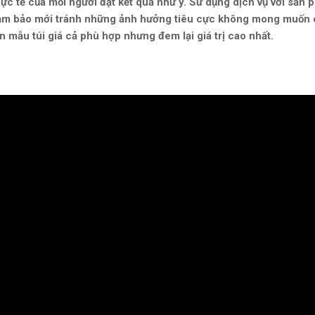
thực tế của mỗi người đạt kết quả như ý. Sử dụng dịch vụ với sản
 đảm bảo mới tránh những ảnh hưởng tiêu cực không mong muốn 
ọn mẫu túi giá cả phù hợp nhưng đem lại giá trị cao nhất.