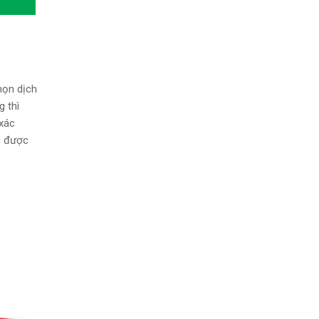
họn dịch
g thì
 xác
g được