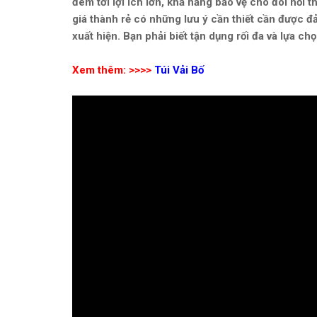
đem tới lợi ích lớn, khả năng bảo vệ cho đòi hỏi 
giá thành rẻ có những lưu ý cần thiết cần được
xuất hiện. Bạn phải biết tận dụng rối đa và lựa ch
Xem thêm: >>>>
Túi Vải Bố