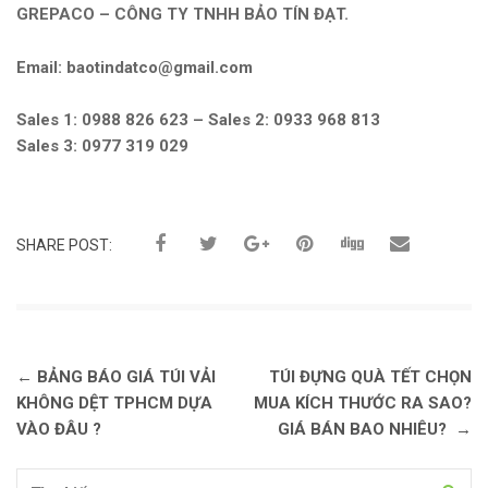
GREPACO – CÔNG TY TNHH BẢO TÍN ĐẠT.
Email: baotindatco@gmail.com
Sales 1: 0988 826 623 – Sales 2: 0933 968 813
Sales 3: 0977 319 029
SHARE POST:
Điều hướng bài viết
←
BẢNG BÁO GIÁ TÚI VẢI
TÚI ĐỰNG QUÀ TẾT CHỌN
KHÔNG DỆT TPHCM DỰA
MUA KÍCH THƯỚC RA SAO?
VÀO ĐÂU ?
GIÁ BÁN BAO NHIÊU?
→
Tìm kiếm cho: