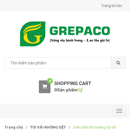
S
S
Trang tin tức
k
k
i
i
p
p
t
t
o
o
n
c
a
o
v
n
S
e
i
t
a
g
e
r
a
n
0
c
SHOPPING CART
t
t
h
0Sản phẩm
0
₫
i
f
o
o
r
n
:
T
o
g
Trang chủ
/
TÚI VẢI KHÔNG DỆT
/
Diễn biến thị trường túi vải