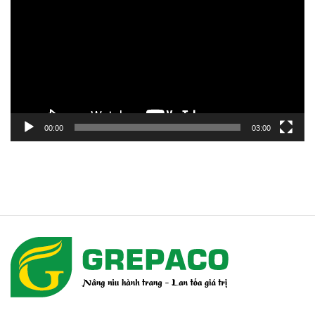
chơi
Video
00:00
03:00