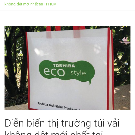
g
không dệt mới nhất tại TPHCM
l
e
n
a
v
i
g
a
t
i
o
n
Diễn biến thị trường túi vải