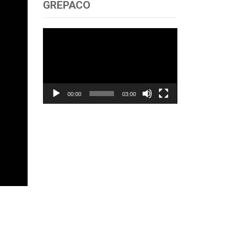
GREPACO
Trình
chơi
Video
00:00
03:00