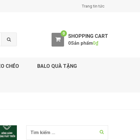
Trang tin tức
0
SHOPPING CART
0Sản phẩm
0
₫
EO CHÉO
BALO QUÀ TẶNG
Tìm kiếm cho: