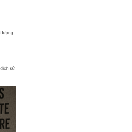
t lượng
 đích sử