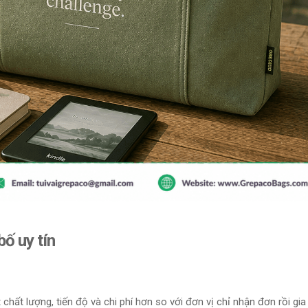
bố uy tín
hất lượng, tiến độ và chi phí hơn so với đơn vị chỉ nhận đơn rồi gi