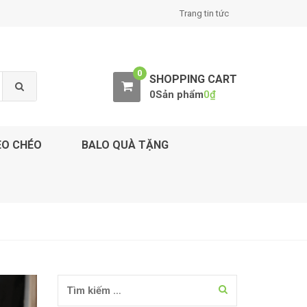
Trang tin tức
0
SHOPPING CART
0Sản phẩm
0
₫
EO CHÉO
BALO QUÀ TẶNG
Tìm kiếm cho: