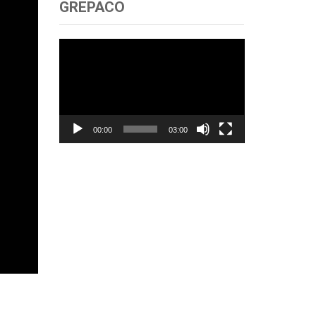
GREPACO
Trình
chơi
Video
00:00
03:00