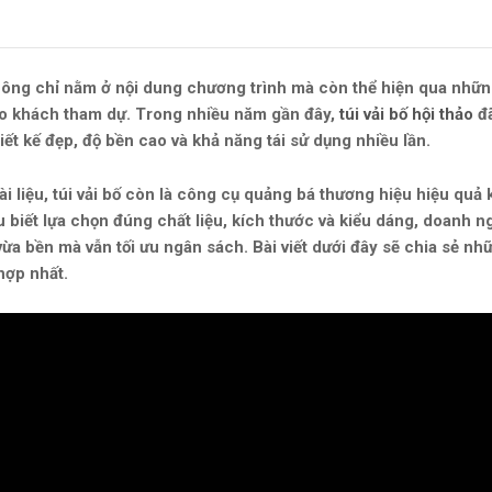
hông chỉ nằm ở nội dung chương trình mà còn thể hiện qua nhữn
 cho khách tham dự. Trong nhiều năm gần đây,
túi vải bố hội thảo
đã
ết kế đẹp, độ bền cao và khả năng tái sử dụng nhiều lần.
 liệu, túi vải bố còn là công cụ quảng bá thương hiệu hiệu quả 
 biết lựa chọn đúng chất liệu, kích thước và kiểu dáng, doanh n
ừa bền mà vẫn tối ưu ngân sách. Bài viết dưới đây sẽ chia sẻ nh
hợp nhất.