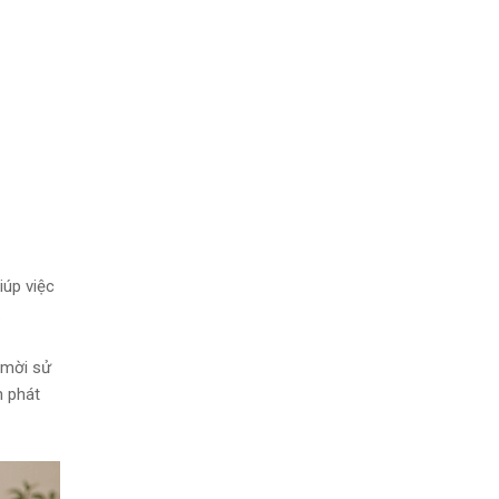
iúp việc
.
 mời sử
n phát