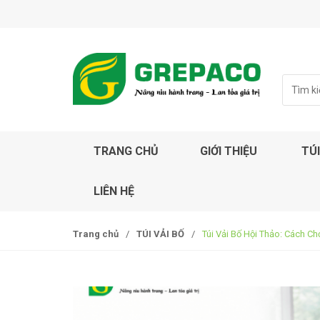
S
S
k
k
i
i
p
p
t
t
S
o
o
e
a
n
c
r
a
o
c
v
n
TRANG CHỦ
GIỚI THIỆU
TÚI
h
i
t
f
g
e
o
LIÊN HỆ
r
a
n
:
t
t
i
Trang chủ
/
TÚI VẢI BỐ
/
Túi Vải Bố Hội Thảo: Cách C
o
n