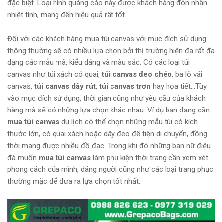
đặc biệt. Loại hình quảng cáo này được khách hàng đón nhận
nhiệt tình, mang đến hiệu quả rất tốt.
Đối với các khách hàng mua túi canvas với mục đích sử dụng
thông thường sẽ có nhiều lựa chọn bởi thị trường hiện đa rất đa
dạng các mẫu mã, kiểu dáng và màu sắc. Có các loại túi
canvas như túi xách có quai,
túi canvas đeo chéo
, ba lô vải
canvas,
túi canvas dây rút
,
túi canvas trơn
hay họa tiết…Tùy
vào mục đích sử dụng, thời gian cũng như yêu cầu của khách
hàng mà sẽ có những lựa chọn khác nhau. Ví dụ bạn đang cần
mua túi canvas
du lịch có thể chọn những mẫu túi có kích
thước lớn, có quai xách hoặc dây đeo để tiện di chuyển, đồng
thời mang được nhiều đồ đạc. Trong khi đó những bạn nữ điệu
đà muốn
mua túi canvas
làm phụ kiện thời trang cần xem xét
phong cách của mình, dáng người cũng như các loại trang phục
thường mặc để đưa ra lựa chọn tốt nhất.