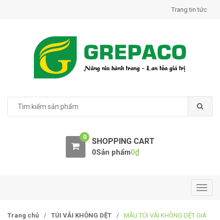
S
S
Trang tin tức
k
k
i
i
p
p
t
t
o
o
n
c
a
o
v
n
S
e
i
t
a
g
e
r
a
n
0
c
SHOPPING CART
t
t
h
0Sản phẩm
0
₫
i
f
o
o
r
n
:
T
o
g
Trang chủ
/
TÚI VẢI KHÔNG DỆT
/
MẪU TÚI VẢI KHÔNG DỆT GIÁ