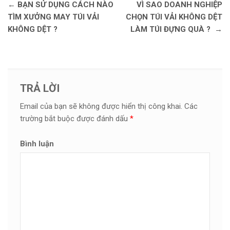
Điều hướng bài viết
←
BẠN SỬ DỤNG CÁCH NÀO
VÌ SAO DOANH NGHIỆP
TÌM XƯỞNG MAY TÚI VẢI
CHỌN TÚI VẢI KHÔNG DỆT
KHÔNG DỆT ?
LÀM TÚI ĐỰNG QUÀ ?
→
TRẢ LỜI
Email của bạn sẽ không được hiển thị công khai.
Các
trường bắt buộc được đánh dấu
*
Bình luận