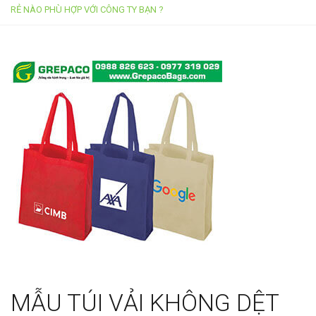
g
RẺ NÀO PHÙ HỢP VỚI CÔNG TY BẠN ?
l
e
n
a
v
i
g
a
t
i
o
n
MẪU TÚI VẢI KHÔNG DỆT