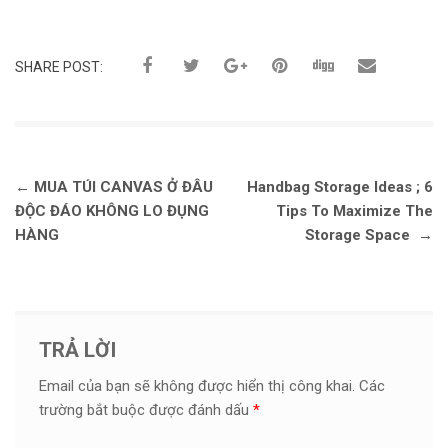
SHARE POST:
Điều hướng bài viết
←
MUA TÚI CANVAS Ở ĐÂU
Handbag Storage Ideas ; 6
ĐỘC ĐÁO KHÔNG LO ĐỤNG
Tips To Maximize The
HÀNG
Storage Space
→
TRẢ LỜI
Email của bạn sẽ không được hiển thị công khai.
Các
trường bắt buộc được đánh dấu
*