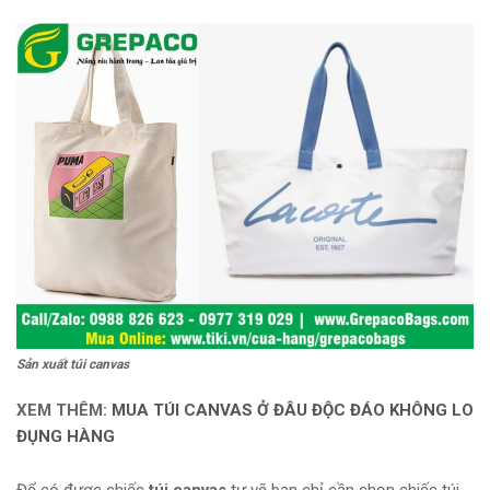
Sản xuất túi canvas
XEM THÊM:
MUA TÚI CANVAS Ở ĐÂU ĐỘC ĐÁO KHÔNG LO
ĐỤNG HÀNG
Để có được chiếc
túi canvas
tự vẽ bạn chỉ cần chọn chiếc túi