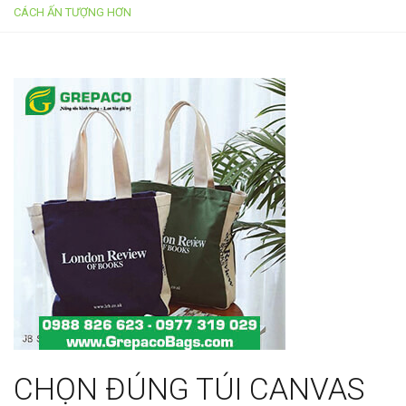
g
CÁCH ẤN TƯỢNG HƠN
l
e
n
a
v
i
g
a
t
i
o
n
CHỌN ĐÚNG TÚI CANVAS