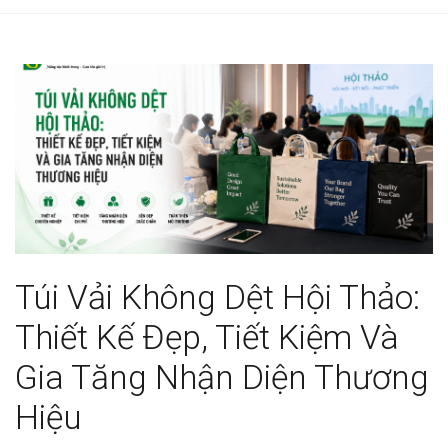
g
l
e
n
a
v
i
g
a
t
i
o
Túi Vải Không Dệt Hội Thảo:
n
Thiết Kế Đẹp, Tiết Kiệm Và
Gia Tăng Nhận Diện Thương
Hiệu