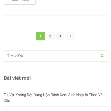
Điều hướng bài viết
1
2
3
Tìm kiếm cho:
Bài viết mới
Túi Vải Không Dệt Đựng Hộp Bánh Kem Sinh Nhật In Theo Yêu
Cầu